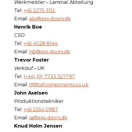
Werkmeister –
Laminat Abteilung
Tel:
+45 2275 3112
Email:
alo@sgs-doors.dk
Henrik Boe
CSO
Tel:
+45 4028 8144
Email:
hb@sgs-doors.dk
Trevor Foster
Verkauf – UK
Tel:
(+44) (0) 7733 327797
Email:
tf@tafcomponents.co.uk
John Axelsen
Produktionstekniker
Tel:
+45 2554 0987
Email:
ja@sgs-doors.dk
Knud Holm Jensen