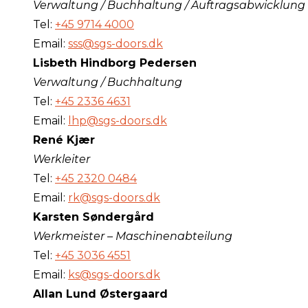
Verwaltung / Buchhaltung / Auftragsabwicklung
Tel:
+45 9714 4000
Email:
sss@sgs-doors.dk
Lisbeth Hindborg Pedersen
Verwaltung / Buchhaltung
Tel:
+45 2336 4631
Email:
lhp@sgs-doors.dk
René Kjær
Werkleiter
Tel:
+45 2320 0484
Email:
rk@sgs-doors.dk
Karsten Søndergård
Werkmeister – Maschinenabteilung
Tel:
+45 3036 4551
Email:
ks@sgs-doors.dk
Allan Lund Østergaard