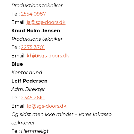
Produktions tekniker
Tel:
2554 0987
Email:
ja@sgs-doors.dk
Knud Holm Jensen
Produktions tekniker
Tel:
2275 3701
Email:
khj@sgs-doors.dk
Blue
Kontor hund
Leif Pedersen
Adm. Direktør
Tel:
2345 2610
Email:
lp@sgs-doors.dk
Og sidst men ikke mindst – Vores Inkasso
opkræver
Tel:
Hemmeligt