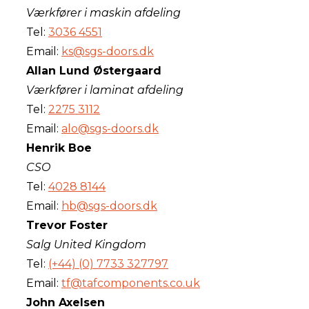
Værkfører i maskin afdeling
Tel:
3036 4551
Email:
ks@sgs-doors.dk
Allan Lund Østergaard
Værkfører i laminat afdeling
Tel:
2275 3112
Email:
alo@sgs-doors.dk
Henrik Boe
CSO
Tel:
4028 8144
Email:
hb@sgs-doors.dk
Trevor Foster
Salg United Kingdom
Tel:
(+44) (0) 7733 327797
Email:
tf@tafcomponents.co.uk
John Axelsen