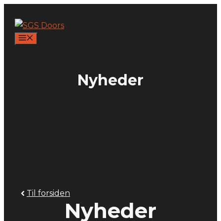
Hop
til
indhold
MENU
Nyheder
Til forsiden
Nyheder