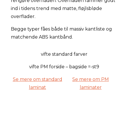
rengøre overfladen. Overfladen rammer godt
ind i tidens trend med matte, fløjlsbløde
overflader.
Begge typer fåes både til massiv kantliste og
matchende ABS kantbånd.
vifte standard farver
vifte PM forside – bagside =-st9
Se mere om standard
Se mere om PM
laminat
laminater