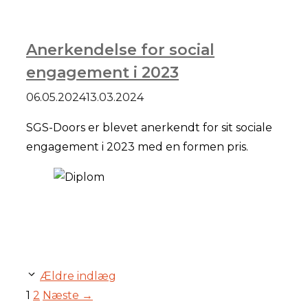
Anerkendelse for social
engagement i 2023
06.05.2024
13.03.2024
SGS-Doors er blevet anerkendt for sit sociale
engagement i 2023 med en formen pris.
Ældre indlæg
Side
Side
1
2
Næste
→