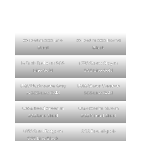
09 Hvid m SGS Line
09 Hvid m SGS Round
Steel
Black
14 Dark Taube m SGS
U725 Stone Grey m
Line Gold
SGS Line Gold
U725 Mushroome Grey
U665 Stone Green m
m SGS Line Gold
SGS Line Gold
U604 Reed Green m
U540 Denim Blue m
SGS Line Steel
SGS Round Steel
U156 Sand Beige m
SGS Round greb
SGS Line Black