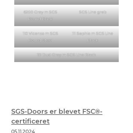
6200 Grey m SGS
SGS Line greb
Round Black
110 Vicenza m SGS
111 Sephia m SGS Line
Round Steel
Black
22 Dust Grey m SGS Line Black
SGS-Doors er blevet FSC®-
certificeret
05.11.2024