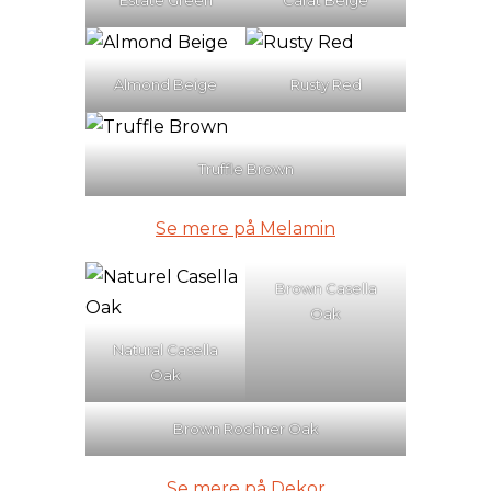
Almond Beige
Rusty Red
Truffle Brown
Se mere på Melamin
Brown Casella
Oak
Natural Casella
Oak
Brown Rochner Oak
Se mere på Dekor