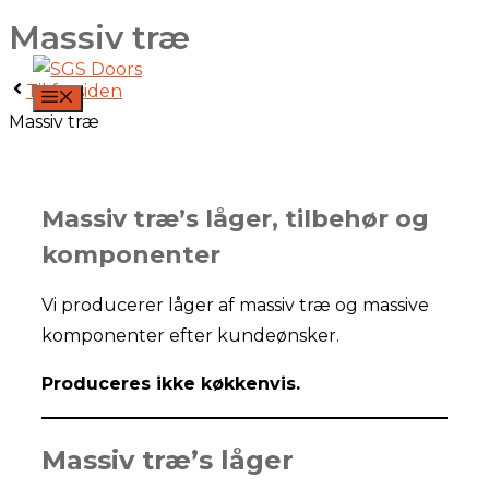
Massiv træ
Hop
til
Til forsiden
indhold
MENU
Massiv træ
Massiv træ’s låger, tilbehør og
komponenter
Vi producerer låger af massiv træ og massive
komponenter efter kundeønsker.
Produceres ikke køkkenvis.
Massiv træ’s låger